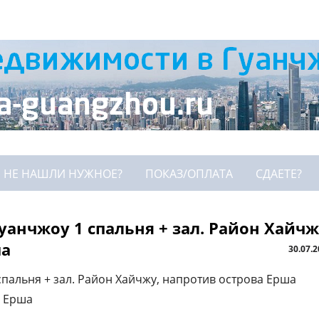
НЕ НАШЛИ НУЖНОЕ?
ПОКАЗ/ОПЛАТА
СДАЕТЕ?
уанчжоу 1 спальня + зал. Район Хайчж
ша
30.07.
спальня + зал. Район Хайчжу, напротив острова Ерша
а Ерша