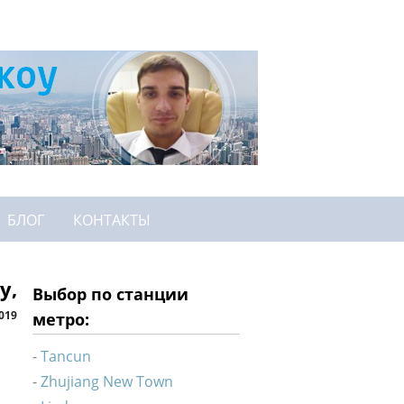
БЛОГ
КОНТАКТЫ
у,
Выбор по станции
2019
метро:
Tancun
Zhujiang New Town