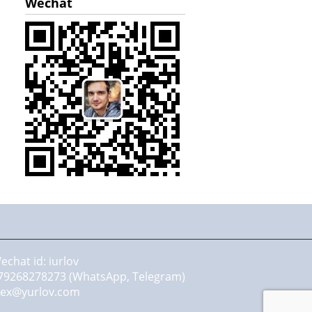
Wechat
echat id: iurlov
79268278273 (WhatsApp, Telegram)
lex@yurlov.com