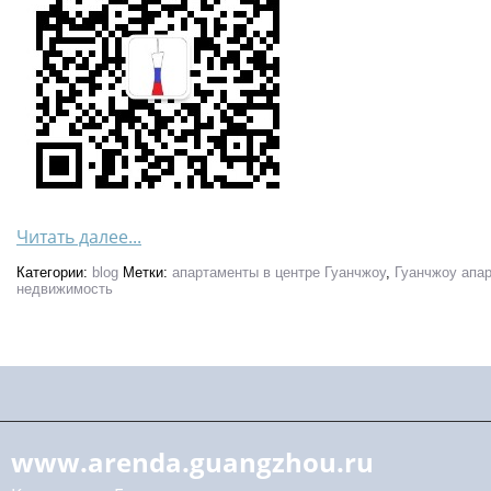
Читать далее...
Категории:
blog
Метки:
апартаменты в центре Гуанчжоу
,
Гуанчжоу апа
недвижимость
www.arenda.guangzhou.ru