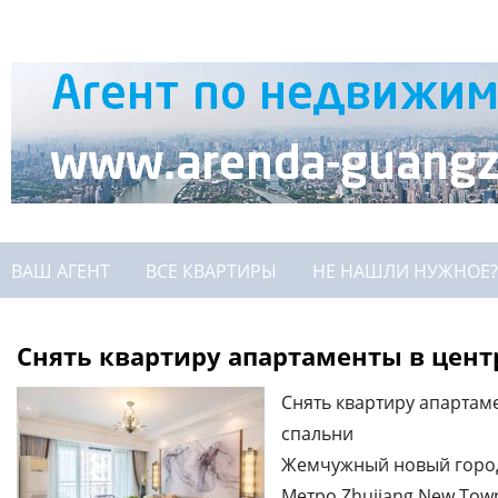
ВАШ АГЕНТ
ВСЕ КВАРТИРЫ
НЕ НАШЛИ НУЖНОЕ?
Снять квартиру апартаменты в цент
Снять квартиру апартам
спальни
Жемчужный новый горо
Метро Zhujiang New Tow